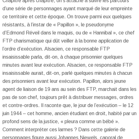
Chapitre après chapitre, on s’attache à suivre les parcours
d’une série de personnages ayant marqué de leur empreinte
ce territoire et cette époque. On trouve parmi eux quelques
résistants, à l’instar de « Papillon », le pseudonyme
d’Edmond Réveil dans le maquis, ou de « Hannibal », ce chef
FTP charismatique qui dût veiller à la bonne application de
l’ordre d’exécution. Alsacien, ce responsable FTP
insaisissable parla, dit-on, à chaque prisonnier quelques
minutes avant leur exécution. Alsacien, ce responsable FTP
insaisissable aurait, dit-on, parlé quelques minutes à chacun
des prisonniers avant leur exécution. Papillon, alors jeune
agent de liaison de 19 ans au sein des FTP, marchait dans les
pas de son chef, toujours prêt à distribuer messages, ordres
et contre-ordres. Il raconte que, le jour de l’exécution – le 12
juin 1944 – cet homme, ancien étudiant en droit, habité par un
profond sens de la justice, « pleura comme un bébé ».
Comment interpréter ces larmes ? Dans cette galerie de
personnages figure aussi Johannes Niewels, caporal de