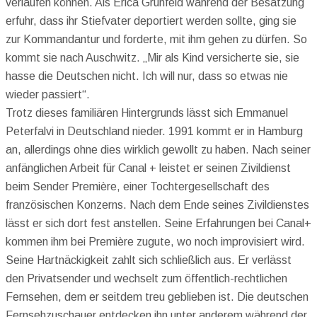
verlaufen können. Als Erica Grünfeld während der Besatzung
erfuhr, dass ihr Stiefvater deportiert werden sollte, ging sie
zur Kommandantur und forderte, mit ihm gehen zu dürfen. So
kommt sie nach Auschwitz. „Mir als Kind versicherte sie, sie
hasse die Deutschen nicht. Ich will nur, dass so etwas nie
wieder passiert“.
Trotz dieses familiären Hintergrunds lässt sich Emmanuel
Peterfalvi in Deutschland nieder. 1991 kommt er in Hamburg
an, allerdings ohne dies wirklich gewollt zu haben. Nach seiner
anfänglichen Arbeit für Canal + leistet er seinen Zivildienst
beim Sender Première, einer Tochtergesellschaft des
französischen Konzerns. Nach dem Ende seines Zivildienstes
lässt er sich dort fest anstellen. Seine Erfahrungen bei Canal+
kommen ihm bei Première zugute, wo noch improvisiert wird.
Seine Hartnäckigkeit zahlt sich schließlich aus. Er verlässt
den Privatsender und wechselt zum öffentlich-rechtlichen
Fernsehen, dem er seitdem treu geblieben ist. Die deutschen
Fernsehzuschauer entdecken ihn unter anderem während der